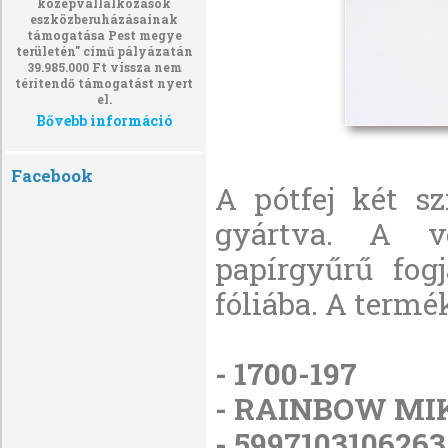
középvállalkozások
eszközberuházásainak
támogatása Pest megye
területén" című pályázatán
39.985.000 Ft vissza nem
térítendő támogatást nyert
el.
Bővebb információ
Facebook
A pótfej két sz
gyártva. A vé
papírgyűrű fog
fóliába. A term
- 1700-197
- RAINBOW MI
- 5997103106263