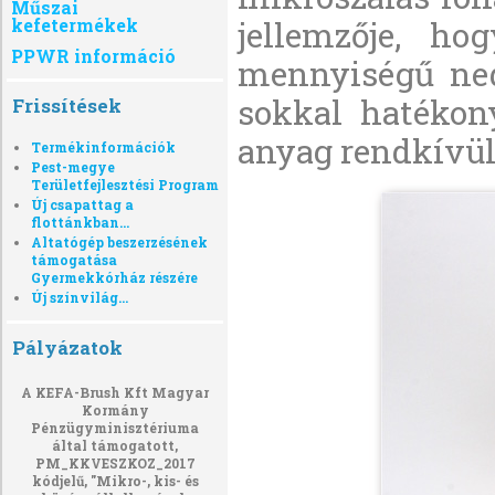
Műszai
kefetermékek
jellemzője, ho
PPWR információ
mennyiségű nedv
sokkal hatékon
Frissítések
anyag rendkívül 
Termékinformációk
Pest-megye
Területfejlesztési Program
Új csapattag a
flottánkban...
Altatógép beszerzésének
támogatása
Gyermekkórház részére
Új színvilág...
Pályázatok
A KEFA-Brush Kft Magyar
Kormány
Pénzügyminisztériuma
által támogatott,
PM_KKVESZKOZ_2017
kódjelű, "Mikro-, kis- és