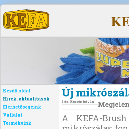
KE
Új mikrószála
Kezdő oldal
Hírek, aktualitások
Írta:
Korsós István
Megjelent
Elérhetőségeink
Vállalat
A KEFA-Brush K
Termékeink
mikrószálas fon