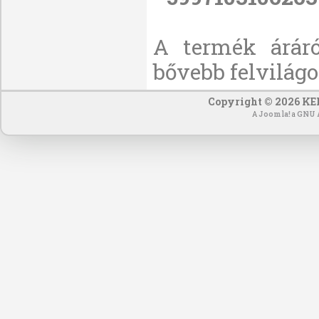
A termék áráról
bővebb felvilágo
Copyright © 2026 KEF
A
Joomla!
a
GNU Á